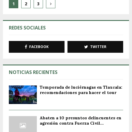
Paginación
1
2
3
de
entradas
REDES SOCIALES
FACEBOOK
TWITTER
NOTICIAS RECIENTES
Temporada de luciérnagas en Tlaxcala:
recomendaciones para hacer el tour
Abaten a 10 presuntos delincuentes en
agresión contra Fuerza Civil...