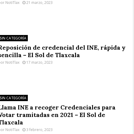
por
NotiTlax
21 marzo, 2023
SIN CATEGORÍA
Reposición de credencial del INE, rápida y
sencilla – El Sol de Tlaxcala
por
NotiTlax
17 marzo, 2023
SIN CATEGORÍA
Llama INE a recoger Credenciales para
Votar tramitadas en 2021 – El Sol de
Tlaxcala
por
NotiTlax
3 febrero, 2023