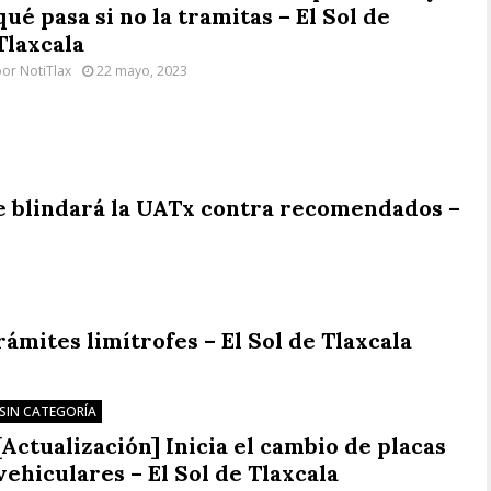
qué pasa si no la tramitas – El Sol de
Tlaxcala
por
NotiTlax
22 mayo, 2023
Se blindará la UATx contra recomendados –
rámites limítrofes – El Sol de Tlaxcala
SIN CATEGORÍA
[Actualización] Inicia el cambio de placas
vehiculares – El Sol de Tlaxcala