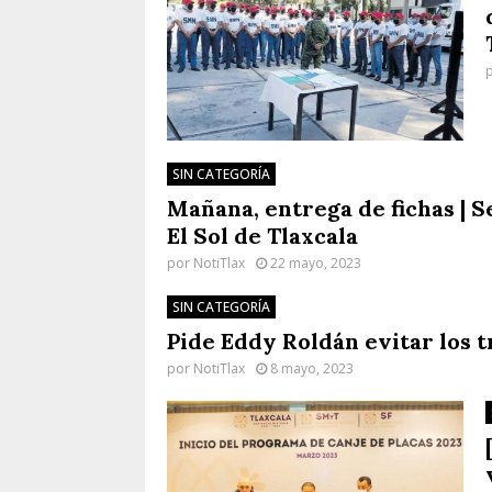
SIN CATEGORÍA
Mañana, entrega de fichas | 
El Sol de Tlaxcala
por
NotiTlax
22 mayo, 2023
SIN CATEGORÍA
Pide Eddy Roldán evitar los t
por
NotiTlax
8 mayo, 2023