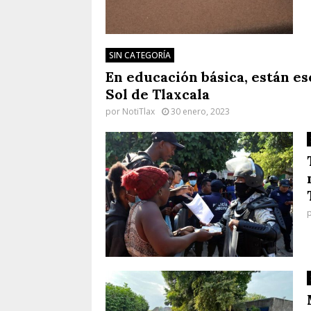
SIN CATEGORÍA
En educación básica, están es
Sol de Tlaxcala
por
NotiTlax
30 enero, 2023