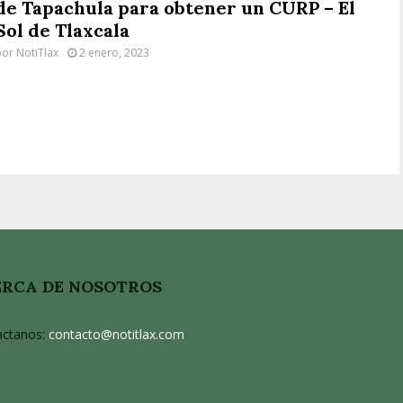
de Tapachula para obtener un CURP – El
Sol de Tlaxcala
por
NotiTlax
2 enero, 2023
RCA DE NOSOTROS
actanos:
contacto@notitlax.com