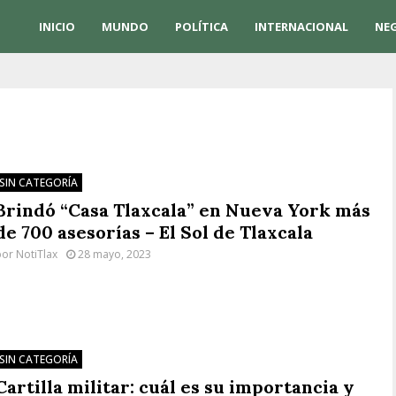
INICIO
MUNDO
POLÍTICA
INTERNACIONAL
NE
SIN CATEGORÍA
Brindó “Casa Tlaxcala” en Nueva York más
de 700 asesorías – El Sol de Tlaxcala
por
NotiTlax
28 mayo, 2023
SIN CATEGORÍA
Cartilla militar: cuál es su importancia y