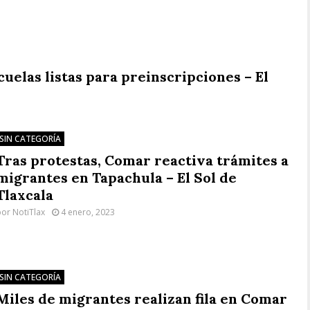
cuelas listas para preinscripciones – El
SIN CATEGORÍA
Tras protestas, Comar reactiva trámites a
migrantes en Tapachula – El Sol de
Tlaxcala
por
NotiTlax
4 enero, 2023
SIN CATEGORÍA
Miles de migrantes realizan fila en Comar