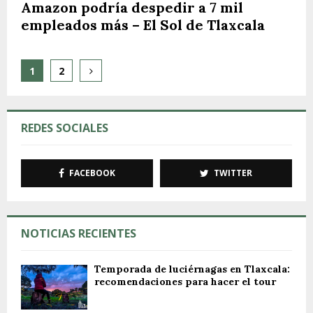
Amazon podría despedir a 7 mil
empleados más – El Sol de Tlaxcala
Paginación
1
2
de
entradas
REDES SOCIALES
FACEBOOK
TWITTER
NOTICIAS RECIENTES
Temporada de luciérnagas en Tlaxcala:
recomendaciones para hacer el tour