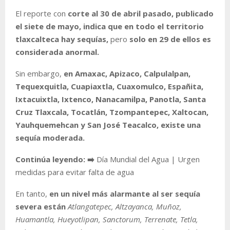
El reporte con
corte al 30 de abril pasado, publicado
el siete de mayo, indica que en todo el territorio
tlaxcalteca hay sequías,
pero
solo en 29 de ellos es
considerada anormal.
Sin embargo,
en Amaxac, Apizaco, Calpulalpan,
Tequexquitla, Cuapiaxtla, Cuaxomulco, Españita,
Ixtacuixtla, Ixtenco, Nanacamilpa, Panotla, Santa
Cruz Tlaxcala, Tocatlán, Tzompantepec, Xaltocan,
Yauhquemehcan y San José Teacalco, existe una
sequía moderada.
Continúa leyendo: ➡️
Día Mundial del Agua | Urgen
medidas para evitar falta de agua
En tanto,
en un nivel más alarmante al ser sequía
severa están
Atlangatepec, Altzayanca, Muñoz,
Huamantla, Hueyotlipan, Sanctorum, Terrenate, Tetla,