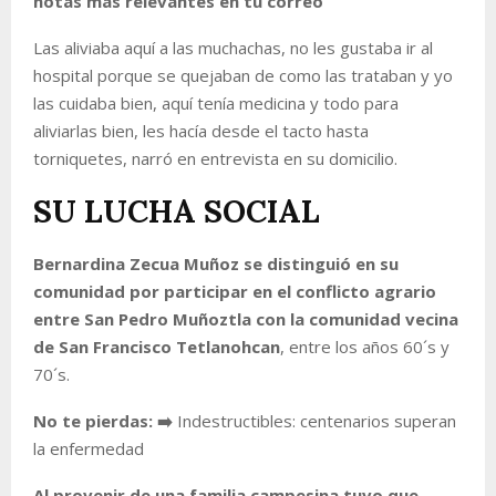
notas más relevantes en tu correo
Las aliviaba aquí a las muchachas, no les gustaba ir al
hospital porque se quejaban de como las trataban y yo
las cuidaba bien, aquí tenía medicina y todo para
aliviarlas bien, les hacía desde el tacto hasta
torniquetes
, narró en entrevista en su domicilio.
SU LUCHA SOCIAL
Bernardina Zecua Muñoz se distinguió en su
comunidad por participar en el conflicto agrario
entre San Pedro Muñoztla con la comunidad vecina
de San Francisco Tetlanohcan
, entre los años 60´s y
70´s.
No te pierdas: ➡️
Indestructibles: centenarios superan
la enfermedad
Al provenir de una familia campesina tuvo que