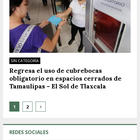
SIN CATEGORÍA
Regresa el uso de cubrebocas
obligatorio en espacios cerrados de
Tamaulipas – El Sol de Tlaxcala
Paginación
1
2
de
entradas
REDES SOCIALES