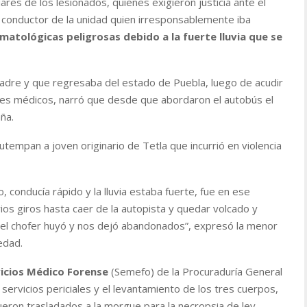
iares de los lesionados, quienes exigieron justicia ante el
l conductor de la unidad quien irresponsablemente iba
matológicas peligrosas debido a la fuerte lluvia que se
dre y que regresaba del estado de Puebla, luego de acudir
nes médicos, narró que desde que abordaron el autobús el
ña.
iautempan a joven originario de Tetla que incurrió en violencia
, conducía rápido y la lluvia estaba fuerte, fue en ese
os giros hasta caer de la autopista y quedar volcado y
el chofer huyó y nos dejó abandonados
”, expresó la menor
edad.
icios Médico Forense
(Semefo) de la Procuraduría General
s servicios periciales y el levantamiento de los tres cuerpos,
eron trasladados a la morgue para la necropsia de ley.