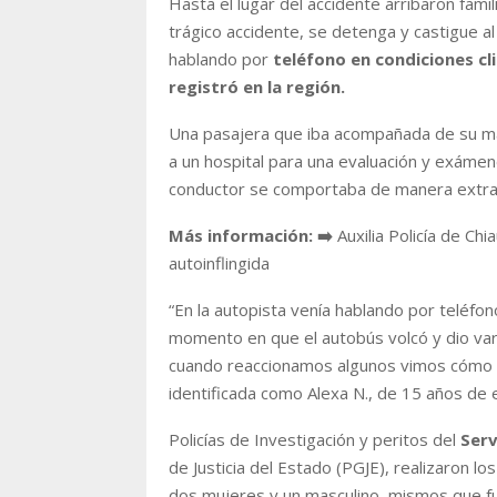
Hasta el lugar del accidente arribaron famil
trágico accidente, se detenga y castigue a
hablando por
teléfono en condiciones cli
registró en la región.
Una pasajera que iba acompañada de su ma
a un hospital para una evaluación y exáme
conductor se comportaba de manera extra
Más información:
➡️
Auxilia Policía de Ch
autoinflingida
“
En la autopista venía hablando por teléfono
momento en que el autobús volcó y dio vari
cuando reaccionamos algunos vimos cómo 
identificada como Alexa N., de 15 años de 
Policías de Investigación y peritos del
Serv
de Justicia del Estado (PGJE), realizaron lo
dos mujeres y un masculino, mismos que fu