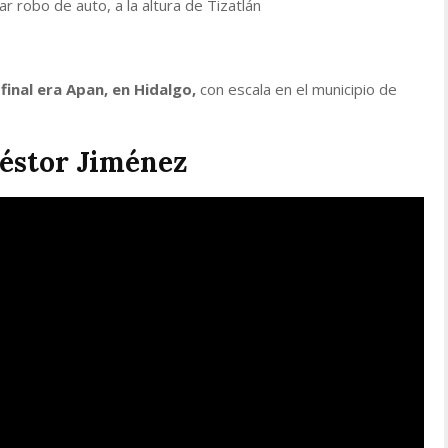
r robo de auto, a la altura de Tizatlán
 final era Apan, en Hidalgo,
con escala en el municipio de
éstor Jiménez