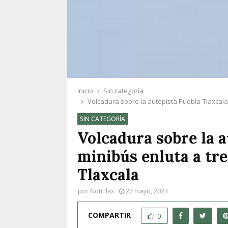
Inicio
Sin categoría
Volcadura sobre la autopista Puebla-Tlaxcala d
SIN CATEGORÍA
Volcadura sobre la a
minibús enluta a tres
Tlaxcala
por
NotiTlax
27 mayo, 2023
COMPARTIR
0