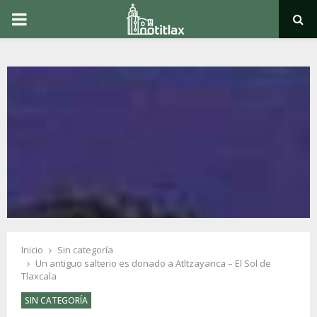
PRIMARY
MENU
Inicio
Sin categoría
Un antiguo salterio es donado a Atltzayanca – El Sol de
Tlaxcala
SIN CATEGORÍA