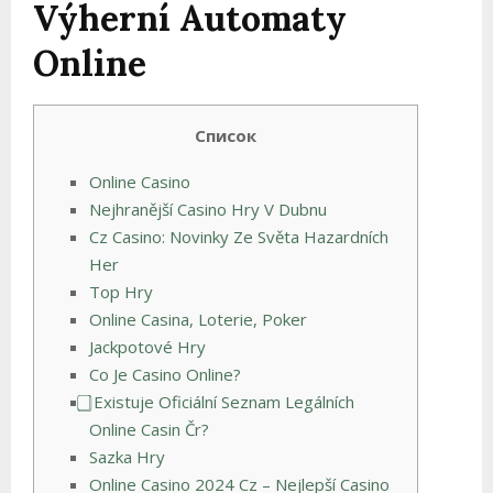
Výherní Automaty
Online
Список
Online Casino
Nejhranější Casino Hry V Dubnu
Cz Casino: Novinky Ze Světa Hazardních
Her
Top Hry
Online Casina, Loterie, Poker
Jackpotové Hry
Co Je Casino Online?
⃣ Existuje Oficiální Seznam Legálních
Online Casin Čr?
Sazka Hry
Online Casino 2024 Cz – Nejlepší Casino