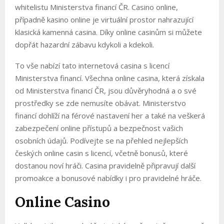
whitelistu Ministerstva financí ČR. Casino online,
případně kasino online je virtuální prostor nahrazující
klasická kamenná casina. Díky online casinům si můžete
dopřát hazardní zábavu kdykoli a kdekoli.
To vše nabízí tato internetová casina s licencí
Ministerstva financí. Všechna online casina, která získala
od Ministerstva financí ČR, jsou důvěryhodná a o své
prostředky se zde nemusíte obávat. Ministerstvo
financí dohlíží na férové nastavení her a také na veškerá
zabezpečení online přístupů a bezpečnost vašich
osobních údajů. Podívejte se na přehled nejlepších
českých online casin s licencí, včetně bonusů, které
dostanou noví hráči. Casina pravidelně připravují další
promoakce a bonusové nabídky i pro pravidelné hráče.
Online Casino