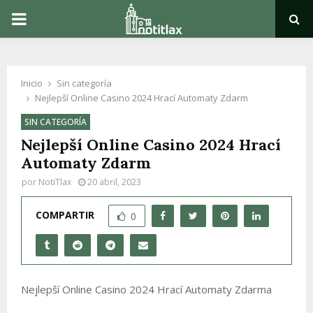
PRIMARY
MENU
Inicio
Sin categoría
Nejlepší Online Casino 2024️ Hrací Automaty Zdarm
SIN CATEGORÍA
Nejlepší Online Casino 2024️ Hrací
Automaty Zdarm
por
NotiTlax
20 abril, 2023
COMPARTIR
0
Nejlepší Online Casino 2024️ Hrací Automaty Zdarma