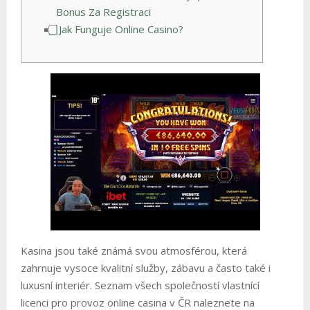
Bonus Za Registraci
⃣ Jak Funguje Online Casino?
Kasina jsou také známá svou atmosférou, která
zahrnuje vysoce kvalitní služby, zábavu a často také i
luxusní interiér. Seznam všech společností vlastnící
licenci pro provoz online casina v ČR naleznete na