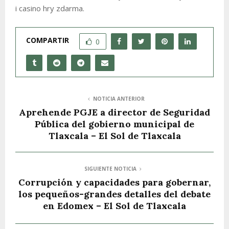
i casino hry zdarma.
COMPARTIR
0
NOTICIA ANTERIOR
Aprehende PGJE a director de Seguridad
Pública del gobierno municipal de
Tlaxcala – El Sol de Tlaxcala
SIGUIENTE NOTICIA
Corrupción y capacidades para gobernar,
los pequeños-grandes detalles del debate
en Edomex – El Sol de Tlaxcala