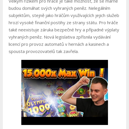
Velkým rizikem pro hráče je také možnost, že se marně
budou domáhat svých vyhraných peněz. Nelegálním
subjektům, stejně jako hráčům využívajících jejich služeb
hrozí vysoké finanční postihy ze strany státu. Pro hráče
také neexistuje záruka bezpečné hry a případné výplaty
vyhraných peněz. Nová legislativa zpřísnila vydávání
licencí pro provoz automatů v hernách a kasinech a
spousta provozovatelů tak zavřela.