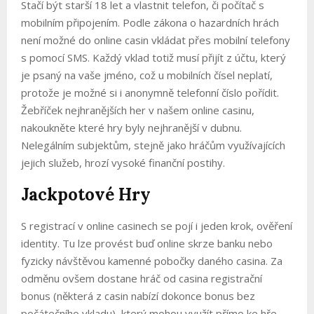
Stačí být starší 18 let a vlastnit telefon, či počítač s
mobilním připojením. Podle zákona o hazardních hrách
není možné do online casin vkládat přes mobilní telefony
s pomocí SMS. Každý vklad totiž musí přijít z účtu, který
je psaný na vaše jméno, což u mobilních čísel neplatí,
protože je možné si i anonymně telefonní číslo pořídit.
Žebříček nejhranějších her v našem online casinu,
nakoukněte které hry byly nejhranější v dubnu.
Nelegálním subjektům, stejně jako hráčům využívajících
jejich služeb, hrozí vysoké finanční postihy.
Jackpotové Hry
S registrací v online casinech se pojí i jeden krok, ověření
identity. Tu lze provést buď online skrze banku nebo
fyzicky návštěvou kamenné pobočky daného casina. Za
odměnu ovšem dostane hráč od casina registrační
bonus (některá z casin nabízí dokonce bonus bez
počátečního vkladu), který mohou využít přímo ke hře.