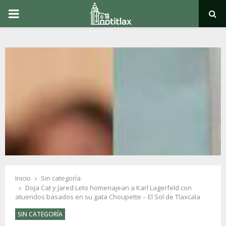
PRIMARY
MENU
Inicio
Sin categoría
Doja Cat y Jared Leto homenajean a Karl Lagerfeld con
atuendos basados en su gata Choupette – El Sol de Tlaxcala
SIN CATEGORÍA