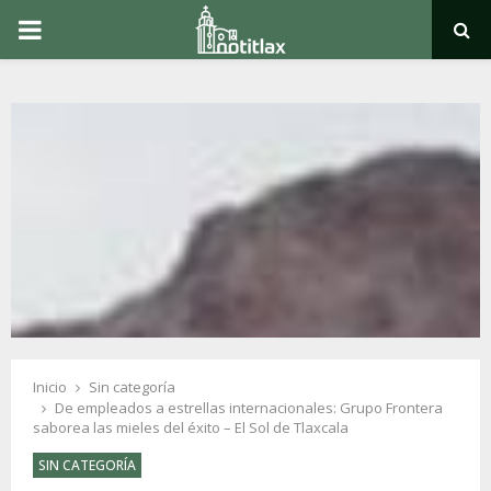
PRIMARY
MENU
Inicio
Sin categoría
De empleados a estrellas internacionales: Grupo Frontera
saborea las mieles del éxito – El Sol de Tlaxcala
SIN CATEGORÍA