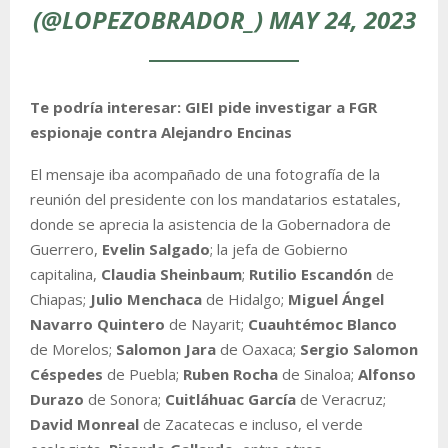
(@LOPEZOBRADOR_)
MAY 24, 2023
Te podría interesar: GIEI pide investigar a FGR
espionaje contra Alejandro Encinas
El mensaje iba acompañado de una fotografía de la
reunión del presidente con los mandatarios estatales,
donde se aprecia la asistencia de la Gobernadora de
Guerrero,
Evelin Salgado
; la jefa de Gobierno
capitalina,
Claudia Sheinbaum
;
Rutilio Escandón
de
Chiapas;
Julio Menchaca
de Hidalgo;
Miguel Ángel
Navarro Quintero
de Nayarit;
Cuauhtémoc Blanco
de Morelos;
Salomon Jara
de Oaxaca;
Sergio Salomon
Céspedes
de Puebla;
Ruben Rocha
de Sinaloa;
Alfonso
Durazo
de Sonora;
Cuitláhuac García
de Veracruz;
David Monreal
de Zacatecas e incluso, el verde