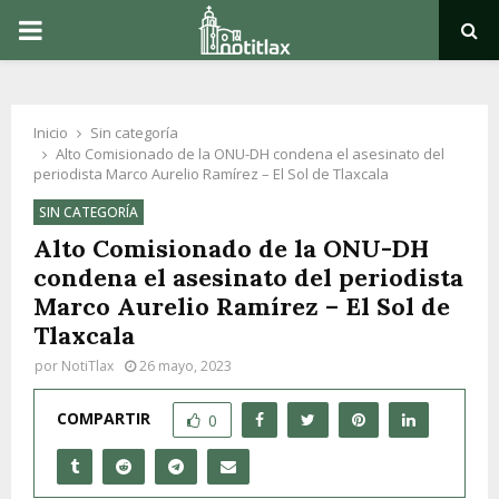
PRIMARY
MENU
Inicio
Sin categoría
Alto Comisionado de la ONU-DH condena el asesinato del
periodista Marco Aurelio Ramírez – El Sol de Tlaxcala
SIN CATEGORÍA
Alto Comisionado de la ONU-DH
condena el asesinato del periodista
Marco Aurelio Ramírez – El Sol de
Tlaxcala
por
NotiTlax
26 mayo, 2023
COMPARTIR
0