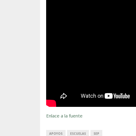
Enlace a la fuente
APOYOS
ESCUELAS
SEP