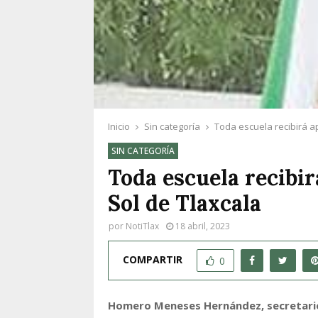
Inicio
Sin categoría
Toda escuela recibirá ap
SIN CATEGORÍA
Toda escuela recibir
Sol de Tlaxcala
por
NotiTlax
18 abril, 2023
COMPARTIR
0
Homero Meneses Hernández, secretario 