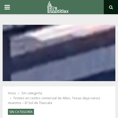
PRIMARY
MENU
Inicio
Sin categoría
Tiroteo en centro comercial de Allen, Texas deja varios
muertos – El Sol de Tlaxcala
SIN CATEGORÍA