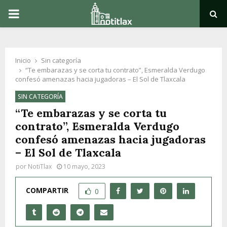
PRIMARY
MENU
Inicio
Sin categoría
“Te embarazas y se corta tu contrato”, Esmeralda Verdugo
confesó amenazas hacia jugadoras – El Sol de Tlaxcala
SIN CATEGORÍA
“Te embarazas y se corta tu
contrato”, Esmeralda Verdugo
confesó amenazas hacia jugadoras
– El Sol de Tlaxcala
por
NotiTlax
10 mayo, 2023
COMPARTIR
0