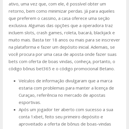
ativo, uma vez que, com ele, é possível obter um
retorno, bem como minimizar perdas. Já para aqueles
que preferem o cassino, a casa oferece uma seção
exclusiva. Algumas das opções que a operadora traz
incluem slots, crash games, roleta, bacará, blackjack e
muito mais. Basta ter 18 anos ou mais para se inscrever
na plataforma e fazer um depósito inicial. Ademais, se
você procura por uma casa de aposta onde fazer suas
bets com oferta de boas vindas, conheça, portanto, o
código bônus bet365 e o código promocional Betano.
Veículos de informação divulgaram que a marca
estaria com problemas para manter a licença de
Curaçao, referência no mercado de apostas
esportivas.
Após um jogador ter aberto com sucesso a sua
conta 1xbet, feito seu primeiro depósito e
aproveitado a oferta de bônus de boas-vindas