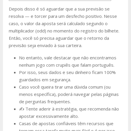
Depois disso é só aguardar que a sua previsão se
resolva — e torcer para um desfecho positivo. Nesse
caso, o valor da aposta será calculado segundo o
multiplicador (odd) no momento do registro do bilhete.
Então, você só precisa aguardar que o retorno da
previsão seja enviado à sua carteira.
No entanto, vale destacar que não encontramos
nenhum jogo com crupiês que falam português.
Por isso, seus dados e seu dinheiro ficam 100%
guardados em segurança.
Caso você queira tirar uma dúvida comum (ou
menos específica), poderá navegar pelas páginas
de perguntas frequentes.
✍ Tente aderir à estratégia, que recomenda não
apostar excessivamente alto.
Casas de apostas confiáveis têm recursos que
tornam essa tarefa muito mais fácil e é por isso