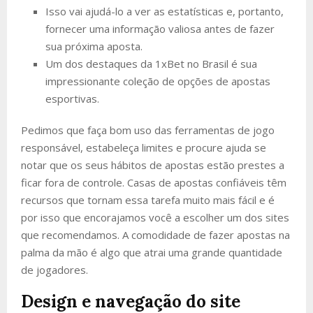
Isso vai ajudá-lo a ver as estatísticas e, portanto,
fornecer uma informação valiosa antes de fazer
sua próxima aposta.
Um dos destaques da 1xBet no Brasil é sua
impressionante coleção de opções de apostas
esportivas.
Pedimos que faça bom uso das ferramentas de jogo
responsável, estabeleça limites e procure ajuda se
notar que os seus hábitos de apostas estão prestes a
ficar fora de controle. Casas de apostas confiáveis têm
recursos que tornam essa tarefa muito mais fácil e é
por isso que encorajamos você a escolher um dos sites
que recomendamos. A comodidade de fazer apostas na
palma da mão é algo que atrai uma grande quantidade
de jogadores.
Design e navegação do site