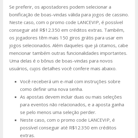
Se preferir, os apostadores podem selecionar a
bonificação de boas-vindas válida para jogos de cassino.
Neste caso, com o promo code LANCEVIP, é possível
conseguir até R$12.350 em créditos extras. Também,
os jogadores têm mais 150 giros grátis para usar em
jogos selecionados. Além daqueles que já citamos, cabe
mencionar também outras funcionalidades importantes.
Uma delas é o bônus de boas-vindas para novos
usuários, cujos detalhes você confere mais abaixo.
Você receberá um e-mail com instruções sobre
como definir uma nova senha.
As apostas devem incluir duas ou mais seleções
para eventos não relacionados, e a aposta ganha
se pelo menos uma seleção perder.
Neste caso, com o promo code LANCEVIP, é
possível conseguir até R$12.350 em créditos
extras.