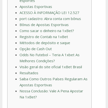
esportes
Apostas Esportivas
ACESSO À INFORMAÇÃO LEI 12.527
port cadastro: Abra conta com bônus
Bônus de Apostas Esportivas
Como sacar o dinheiro na 1xBet?
Registro de Contab na 1xBet
Métodos de depósito e saque
Opção de Cash Out
Odds No Futebol – Teria A 1xbet As
Melhores Condições?
Visão geral do site oficial 1xBet Brasil
Resultados
Saiba Como Outros Países Regularam As
Apostas Esportivas
Nossa Conclusão: Vale A Pena Apostar
Na 1xBet?