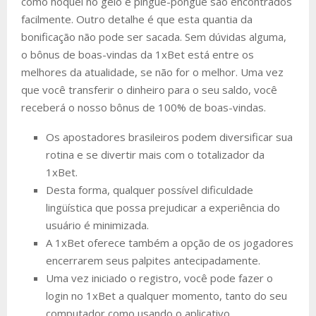
como hóquei no gelo e pingue-pongue são encontrados
facilmente. Outro detalhe é que esta quantia da
bonificação não pode ser sacada. Sem dúvidas alguma,
o bônus de boas-vindas da 1xBet está entre os
melhores da atualidade, se não for o melhor. Uma vez
que você transferir o dinheiro para o seu saldo, você
receberá o nosso bônus de 100% de boas-vindas.
Os apostadores brasileiros podem diversificar sua
rotina e se divertir mais com o totalizador da
1xBet.
Desta forma, qualquer possível dificuldade
lingüística que possa prejudicar a experiência do
usuário é minimizada.
A 1xBet oferece também a opção de os jogadores
encerrarem seus palpites antecipadamente.
Uma vez iniciado o registro, você pode fazer o
login no 1xBet a qualquer momento, tanto do seu
computador como usando o aplicativo.