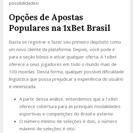
possibilidades!
Opções de Apostas
Populares na 1xBet Brasil
Basta se registrar e fazer seu primeiro depósito como
um novo cliente da plataforma. Depois, você pode ir
para a seção bônus e ativar qualquer oferta. A 1xBet
oferece a seus jogadores em todo o mundo mais de
100 moedas. Desta forma, qualquer possível dificuldade
lingüística que possa prejudicar a experiência do usuário
é minimizada.
A partir dessa análise, entendemos que a 1xBet
oferece cobertura para as principais modalidades
esportivas e competições do Brasil e exterior.
O número mínimo de seleções é dois, o número
máximo de seleções é oito.