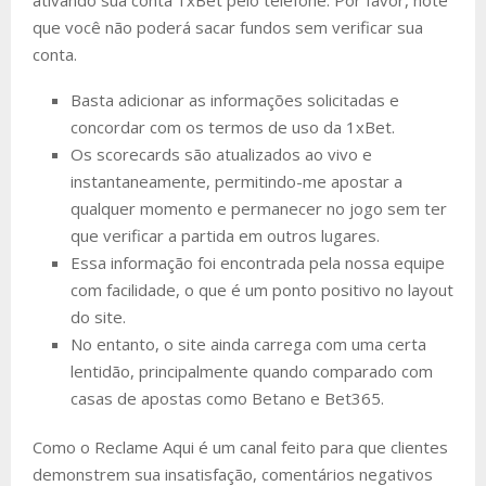
que você não poderá sacar fundos sem verificar sua
conta.
Basta adicionar as informações solicitadas e
concordar com os termos de uso da 1xBet.
Os scorecards são atualizados ao vivo e
instantaneamente, permitindo-me apostar a
qualquer momento e permanecer no jogo sem ter
que verificar a partida em outros lugares.
Essa informação foi encontrada pela nossa equipe
com facilidade, o que é um ponto positivo no layout
do site.
No entanto, o site ainda carrega com uma certa
lentidão, principalmente quando comparado com
casas de apostas como Betano e Bet365.
Como o Reclame Aqui é um canal feito para que clientes
demonstrem sua insatisfação, comentários negativos