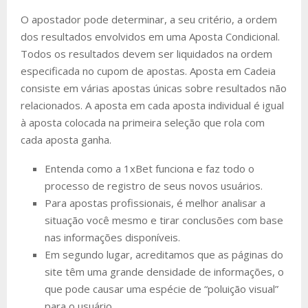
O apostador pode determinar, a seu critério, a ordem
dos resultados envolvidos em uma Aposta Condicional.
Todos os resultados devem ser liquidados na ordem
especificada no cupom de apostas. Aposta em Cadeia
consiste em várias apostas únicas sobre resultados não
relacionados. A aposta em cada aposta individual é igual
à aposta colocada na primeira seleção que rola com
cada aposta ganha.
Entenda como a 1xBet funciona e faz todo o
processo de registro de seus novos usuários.
Para apostas profissionais, é melhor analisar a
situação você mesmo e tirar conclusões com base
nas informações disponíveis.
Em segundo lugar, acreditamos que as páginas do
site têm uma grande densidade de informações, o
que pode causar uma espécie de “poluição visual”
para o usuário.