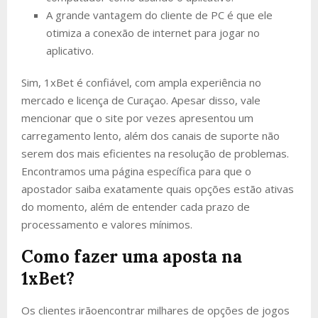
A grande vantagem do cliente de PC é que ele
otimiza a conexão de internet para jogar no
aplicativo.
Sim, 1xBet é confiável, com ampla experiência no
mercado e licença de Curaçao. Apesar disso, vale
mencionar que o site por vezes apresentou um
carregamento lento, além dos canais de suporte não
serem dos mais eficientes na resolução de problemas.
Encontramos uma página específica para que o
apostador saiba exatamente quais opções estão ativas
do momento, além de entender cada prazo de
processamento e valores mínimos.
Como fazer uma aposta na
1xBet?
Os clientes irãoencontrar milhares de opções de jogos