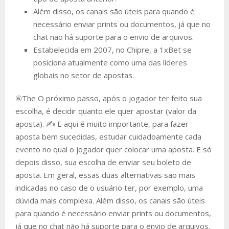
Além disso, os canais são úteis para quando é
necessário enviar prints ou documentos, já que no
chat não há suporte para o envio de arquivos.
Estabelecida em 2007, no Chipre, a 1xBet se
posiciona atualmente como uma das líderes
globais no setor de apostas.
⑥The O próximo passo, após o jogador ter feito sua
escolha, é decidir quanto ele quer apostar (valor da
aposta). ✍ E aqui é muito importante, para fazer
aposta bem sucedidas, estudar cuidadoamente cada
evento no qual o jogador quer colocar uma aposta. E só
depois disso, sua escolha de enviar seu boleto de
aposta. Em geral, essas duas alternativas são mais
indicadas no caso de o usuário ter, por exemplo, uma
dúvida mais complexa. Além disso, os canais são úteis
para quando é necessário enviar prints ou documentos,
já que no chat não há suporte para o envio de arquivos.