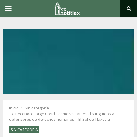
PRIMARY
MENU
Inicio
Sin categoría
Reconoce Jorge Corichi como visitantes distinguidos a
defensores de derechos humanos – El Sol de Tlaxcala
SIN CATEGORÍA