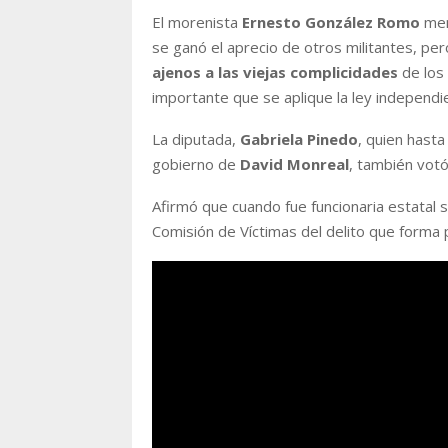
El morenista
Ernesto González Romo
men
se ganó el aprecio de otros militantes, pe
ajenos a las viejas complicidades
de los 
importante que se aplique la ley independie
La diputada,
Gabriela Pinedo
, quien hast
gobierno de
David Monreal
, también votó
Afirmó que cuando fue funcionaria estatal 
Comisión de Víctimas del delito que forma 