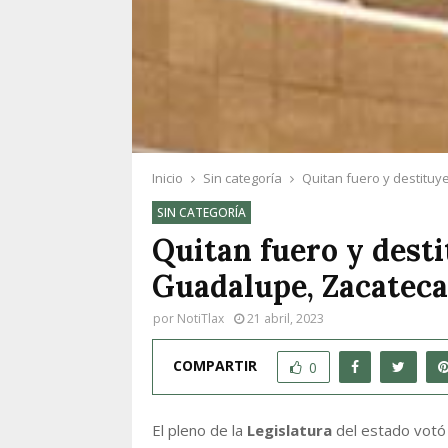
Inicio
Sin categoría
Quitan fuero y destituy
SIN CATEGORÍA
Quitan fuero y desti
Guadalupe, Zacatecas
por
NotiTlax
21 abril, 2023
COMPARTIR
0
El pleno de la
Legislatura
del estado votó 