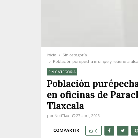
Inicio
Sin categoría
Población purépecha irrumpe y retiene a alca
SIN CATEGORÍA
Población purépecha
en oficinas de Parac
Tlaxcala
por
NotiTlax
27 abril, 2023
COMPARTIR
0