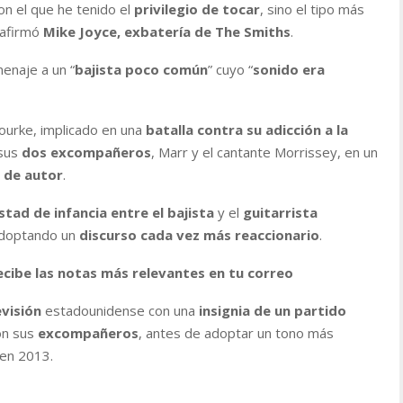
on el que he tenido el
privilegio de tocar
, sino el tipo más
 afirmó
Mike Joyce, exbatería de The Smiths
.
menaje a un “
bajista poco común
” cuyo “
sonido era
urke, implicado en una
batalla contra su adicción a la
 sus
dos excompañeros
, Marr y el cantante Morrissey, en un
s de autor
.
stad de infancia entre el bajista
y el
guitarrista
 adoptando un
discurso cada vez más reaccionario
.
ecibe las notas más relevantes en tu correo
visión
estadounidense con una
insignia de un partido
on sus
excompañeros
, antes de adoptar un tono más
 en 2013.