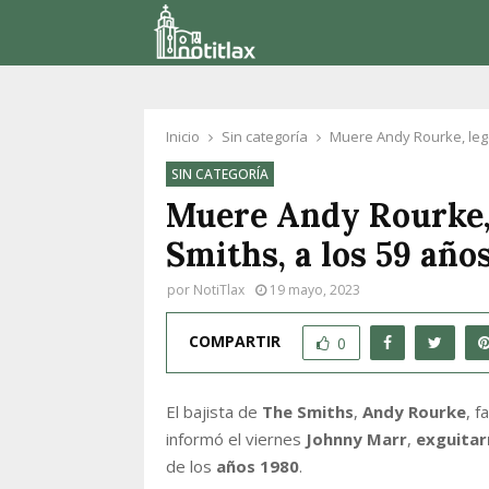
Inicio
Sin categoría
Muere Andy Rourke, legen
SIN CATEGORÍA
Muere Andy Rourke, 
Smiths, a los 59 años
por
NotiTlax
19 mayo, 2023
COMPARTIR
0
El bajista de
The Smiths
,
Andy Rourke
, f
informó el viernes
Johnny Marr
,
exguitar
de los
años 1980
.