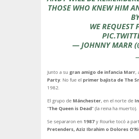
THOSE WHO KNEW HIM AN
BY
WE REQUEST P
PIC.TWIT
— JOHNNY MARR 
Junto a su
gran amigo de infancia Marr
,
Party
. No fue el
primer bajista de The S
1982.
El grupo de
Mánchester
, en el norte de
I
“
The Queen is Dead
” (la reina ha muerto).
Se separaron en
1987
y Rourke tocó a par
Pretenders, Aziz Ibrahim o Dolores O’R