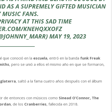
D AS A SUPREMELY GIFTED MUSICIAN
 MUSIC FANS.
RIVACY AT THIS SAD TIME
TER.COM/KNEHQXXOFZ
(@JOHNNY_MARR)
MAY 19, 2023
 al que conoció en la
escuela
, entró en la banda
funk Freak
miths
, pero se unió a ellos el mismo año en que se formaron,
nglaterra
, saltó a la fama cuatro años después con el álbum
tir de entonces con músicos como
Sinead O’Connor, The
iordan
, de los
Cranberries
, fallecida en 2018.