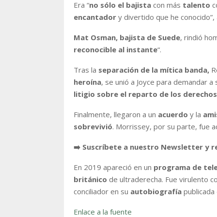
Era “
no sólo el bajista
con más
talento
c
encantador
y divertido que he conocido”,
Mat Osman, bajista de Suede
, rindió ho
reconocible al instante
“.
Tras la
separación de la mítica banda,
Ro
heroína
, se unió a Joyce para demandar a
litigio sobre el reparto de los derecho
Finalmente, llegaron a un
acuerdo
y la
ami
sobrevivió
. Morrissey, por su parte, fue
➡️ Suscríbete a nuestro Newsletter y r
En 2019 apareció en un
programa de tele
británico
de ultraderecha. Fue virulento c
conciliador en su
autobiografía
publicada
Enlace a la fuente