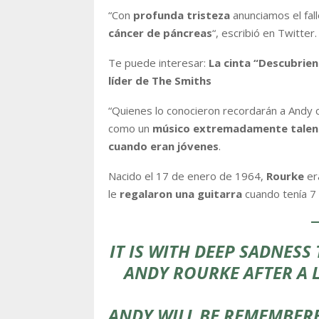
“Con
profunda tristeza
anunciamos el fal
cáncer de páncreas
“, escribió en Twitter.
Te puede interesar:
La cinta “Descubrien
líder de The Smiths
“Quienes lo conocieron recordarán a Andy
como un
músico extremadamente tale
cuando eran jóvenes
.
Nacido el 17 de enero de 1964,
Rourke
er
le
regalaron una guitarra
cuando tenía 7
IT IS WITH DEEP SADNES
ANDY ROURKE AFTER A 
ANDY WILL BE REMEMBERE