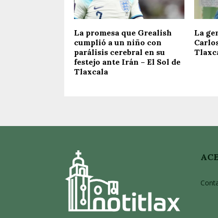
La promesa que Grealish
La gen
cumplió a un niño con
Carlos
parálisis cerebral en su
Tlaxc
festejo ante Irán – El Sol de
Tlaxcala
ACE
Cont