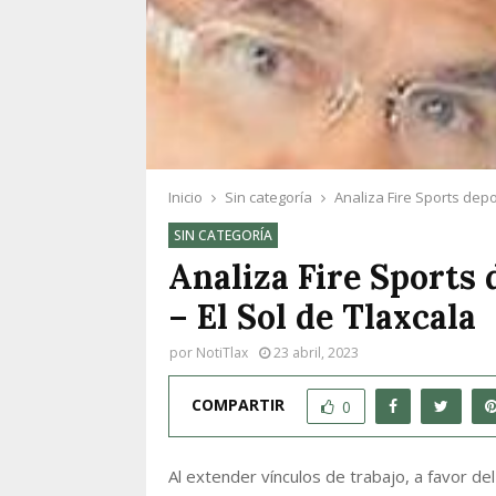
Inicio
Sin categoría
Analiza Fire Sports depo
SIN CATEGORÍA
Analiza Fire Sports
– El Sol de Tlaxcala
por
NotiTlax
23 abril, 2023
COMPARTIR
0
Al extender vínculos de trabajo, a favor de