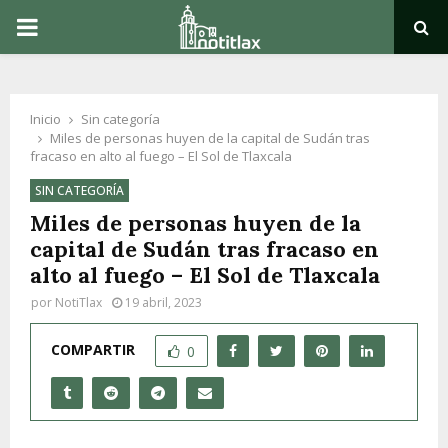
PRIMARY
MENU
Inicio
Sin categoría
Miles de personas huyen de la capital de Sudán tras
fracaso en alto al fuego – El Sol de Tlaxcala
SIN CATEGORÍA
Miles de personas huyen de la
capital de Sudán tras fracaso en
alto al fuego – El Sol de Tlaxcala
por
NotiTlax
19 abril, 2023
COMPARTIR
0