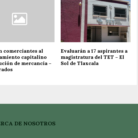
n comerciantes al
Evaluarán a 17 aspirantes a
amiento capitalino
magistratura del TET – El
ución de mercancía –
Sol de Tlaxcala
rados
RCA DE NOSOTROS