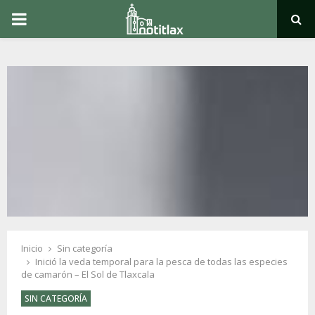
PRIMARY
MENU
Inicio
Sin categoría
Inició la veda temporal para la pesca de todas las especies
de camarón – El Sol de Tlaxcala
SIN CATEGORÍA