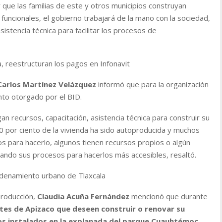
que las familias de este y otros municipios construyan
 funcionales, el gobierno trabajará de la mano con la sociedad,
istencia técnica para facilitar los procesos de
, reestructuran los pagos en Infonavit
Carlos Martínez Velázquez
informó que para la organización
onto otorgado por el BID.
an recursos, capacitación, asistencia técnica para construir su
 70 por ciento de la vivienda ha sido autoproducida y muchos
s para hacerlo, algunos tienen recursos propios o algún
biando sus procesos para hacerlos más accesibles,
resaltó.
ordenamiento urbano de Tlaxcala
producción,
Claudia Acuña Fernández
mencionó que durante
tes de Apizaco que deseen construir o renovar su
os instalados en la explanada del parque Cuauhtémoc,