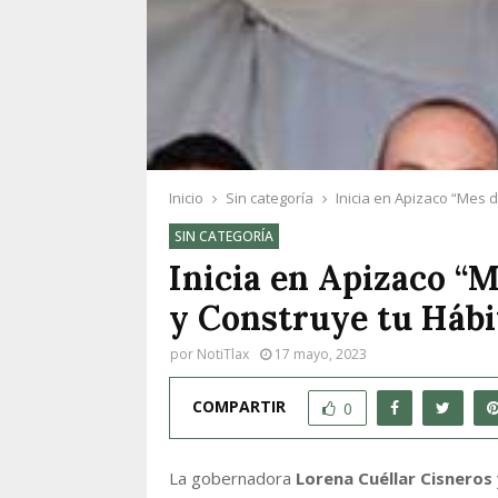
Inicio
Sin categoría
Inicia en Apizaco “Mes d
SIN CATEGORÍA
Inicia en Apizaco “
y Construye tu Hábit
por
NotiTlax
17 mayo, 2023
COMPARTIR
0
La gobernadora
Lorena Cuéllar Cisneros