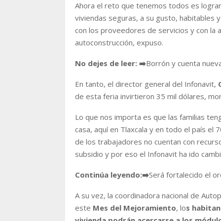
Ahora el reto que tenemos todos es lograr 
viviendas seguras, a su gusto, habitables y
con los proveedores de servicios y con la as
autoconstrucción,
expuso.
No dejes de leer:
➡️
Borrón y cuenta nueva
En tanto, el director general del Infonavit,
de esta feria invirtieron 35 mil dólares, m
Lo que nos importa es que las familias teng
casa, aquí en Tlaxcala y en todo el país el
de los trabajadores no cuentan con recurso
subsidio y por eso el Infonavit ha ido cam
Continúa leyendo:
➡️
Será fortalecido el 
A su vez, la coordinadora nacional de Auto
este
Mes del Mejoramiento
, lo
s habitan
vivienda podrán acercarse a los módul