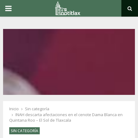
PRIMARY
MENU
Inicio
Sin categoría
INAH descarta afectaciones en el cenote Dama Blanca en
Quintana Roo – El Sol de Tlaxcala
SIN CATEGORÍA