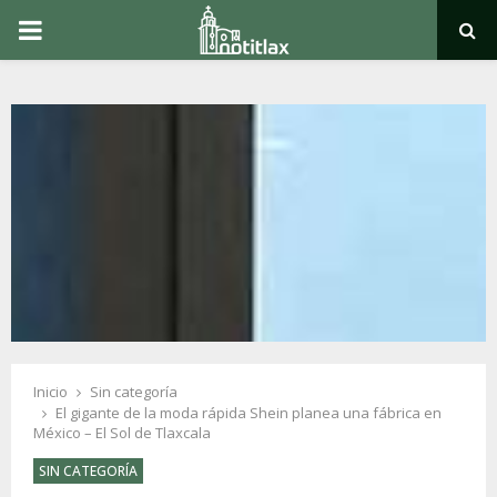
PRIMARY
MENU
Inicio
Sin categoría
El gigante de la moda rápida Shein planea una fábrica en
México – El Sol de Tlaxcala
SIN CATEGORÍA