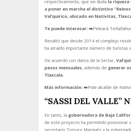
respectivamente, que sin duda
la riqueza 
a poner en marcha el distintivo “Reinos
Val’quirico, ubicado en Nativitas, Tlaxca
Te puede interesar:
➡️
Peleará Tetlatlahuc
Resaltó que desde 2014 el complejo residen
ha atraído importante número de turistas a
De acuerdo con datos de la Sectur,
Val’qu
pesos mensuales
, además de
generar oc
Tlaxcala.
Más información:
➡️
Pide alcalde de Nativi
“SASSI DEL VALLE”
En tanto, la
gobernadora de Baja Califor
de este proyecto ha permitido posicionar a T
secretario Torruco Marqués y la gobernado