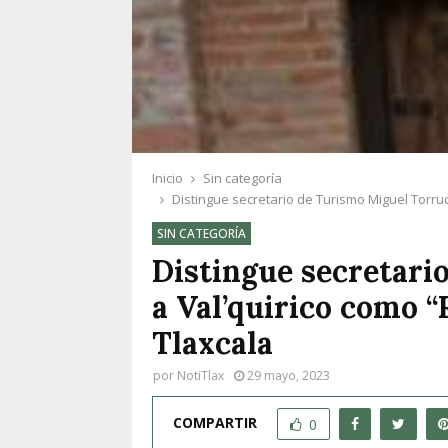
Inicio
Sin categoría
Distingue secretario de Turismo Miguel Torruc
SIN CATEGORÍA
Distingue secretari
a Val’quirico como “
Tlaxcala
por
NotiTlax
29 mayo, 2023
COMPARTIR
0