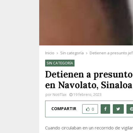
Inicio
Sin categoría
Detienen a presunto jef
SIN CATEGORÍA
Detienen a presunto
en Navolato, Sinaloa
por
NotiTlax
19 febrero, 2023
COMPARTIR
0
Cuando circulaban en un recorrido de vigila