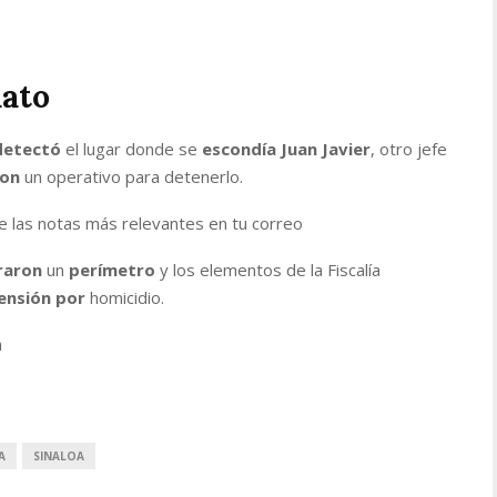
uato
detectó
el lugar donde se
escondía
Juan
Javier
, otro jefe
on
un operativo para detenerlo.
e las notas más relevantes en tu correo
raron
un
perímetro
y los elementos de la Fiscalía
ensión
por
homicidio.
a
A
SINALOA