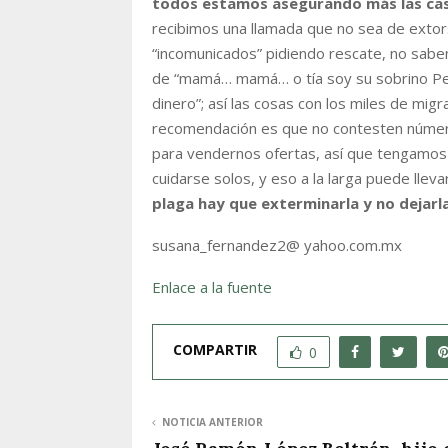
todos estamos asegurando más las cas
recibimos una llamada que no sea de extors
“incomunicados” pidiendo rescate, no sabe
de “mamá… mamá… o tía soy su sobrino Pedr
dinero”; así las cosas con los miles de mig
recomendación es que no contesten números
para vendernos ofertas, así que tengamos 
cuidarse solos, y eso a la larga puede lleva
plaga hay que exterminarla y no dejar
susana_fernandez2@ yahoo.com.mx
Enlace a la fuente
COMPARTIR
0
NOTICIA ANTERIOR