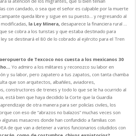
ara la atención de los migrantes, que si bien tenían
das con candado, o sea que el señor es culpable por la muerte
n campante queda libre y sigue en su puesto… y regresando al
 modificadas,
la Ley Minera,
desaparece la financiera rural …
ue se cobra a los turistas y que estaba destinado para
ey se destinará el 80 de lo cobrado al ejército para el Tren
l aeropuerto de Texcoco nos cuesta a los mexicanos 30
icho…
Yo admiro a los militares y reconozco su labor en
ión y su labor, pero zapatero a tus zapatos, con tanta chamba
lta que son arquitectos, albañiles, aviadores,
, constructores de trenes y todo lo que se le ha ocurrido al
a, está bien que haya decidido la Corte que la Guardía
aprendizaje de otra manera para ser policías civiles, los
orque con eso de “abrazos no balazos” muchas veces son
 algunas masacres donde han confundido a familias con
EA de que van a detener a varios funcionarios coludidos con
scarán, como de costumbre, chivos expiatorios?