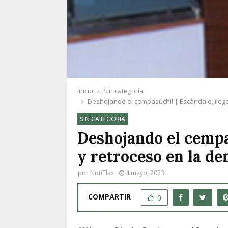
Inicio
Sin categoría
Deshojando el cempasúchil | Escándalo, ilegal
SIN CATEGORÍA
Deshojando el cempas
y retroceso en la de
por
NotiTlax
4 mayo, 2023
COMPARTIR
0