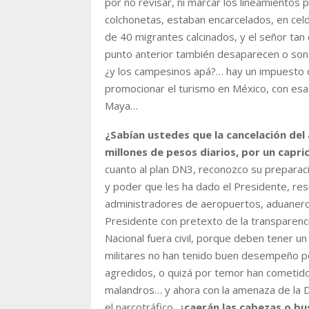
por no revisar, ni marcar los lineamientos p
colchonetas, estaban encarcelados, en cel
de 40 migrantes calcinados, y el señor ta
punto anterior también desaparecen o son
¿y los campesinos apá?… hay un impuesto q
promocionar el turismo en México, con esa l
Maya…
¿Sabían ustedes que la cancelación de
millones de pesos diarios, por un capr
cuanto al plan DN3, reconozco su preparac
y poder que les ha dado el Presidente, resu
administradores de aeropuertos, aduaneros
Presidente con pretexto de la transparenci
Nacional fuera civil, porque deben tener un 
militares no han tenido buen desempeño p
agredidos, o quizá por temor han cometido
malandros… y ahora con la amenaza de la D
el narcotráfico,
¿caerán las cabezas o bu