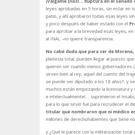
¡Válgame Dios!… Ruptura en el Senado 
leyes aprobadas en 5 horas, sin estar en s
patio, y ahí aprobaron todas esas leyes sin 
y poco después de haber estado con el
Pr
para aprobar a la brevedad esas leyes, en
al INAI, -no quiere transparencia.
No cabe duda que para ser de Morena,
pleitesía total, pueden llegar al puesto qu
quieren ser cuando menos gobernadores de
sirven bien al rey, aquel del cuento del tr
se puede ser diputado a los 18 años?, y se
muchos están empezando la licenciatura y
e intelectualmente!…. suprimieron el Insabi,
para lo que sirvió fue para recrudecer el 
titular que nombraron que ni médico era
millones de derechohabientes que tiene n
y ¿Qué le parece con la militarización tota