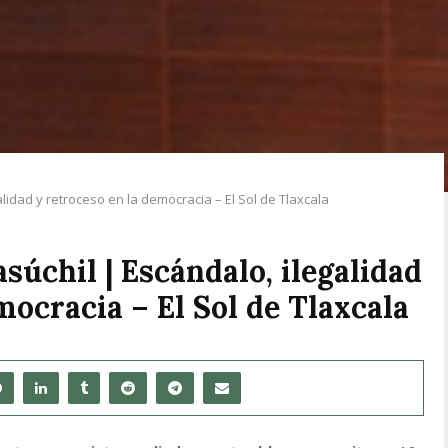
idad y retroceso en la democracia – El Sol de Tlaxcala
úchil | Escándalo, ilegalidad
mocracia – El Sol de Tlaxcala