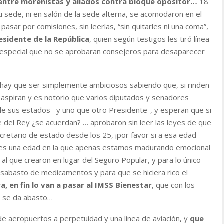
entre morenistas y aliados contra bloque opositor…
18
u sede, ni en salón de la sede alterna, se acomodaron en el
pasar por comisiones, sin leerlas, “sin quitarles ni una coma”,
esidente de la República
, quien según testigos les tiró línea
 especial que no se aprobaran consejeros para desaparecer
hay que ser simplemente ambiciosos sabiendo que, si rinden
e aspiran y es notorio que varios diputados y senadores
 sus estados –y uno que otro Presidente-, y esperan que si
aje del Rey ¿se acuerdan? … aprobaron sin leer las leyes de que
cretario de estado desde los 25, ¡por favor si a esa edad
 es una edad en la que apenas estamos madurando emocional
 al que crearon en lugar del Seguro Popular, y para lo único
desabasto de medicamentos y para que se hiciera rico el
, en fin lo van a pasar al IMSS Bienestar
, que con los
o se da abasto…
l de aeropuertos a perpetuidad y una línea de aviación, y
que