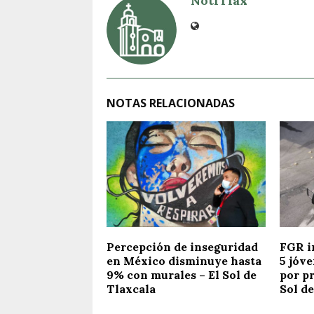
NotiTlax
NOTAS RELACIONADAS
Percepción de inseguridad
FGR i
en México disminuye hasta
5 jóv
9% con murales – El Sol de
por pr
Tlaxcala
Sol de