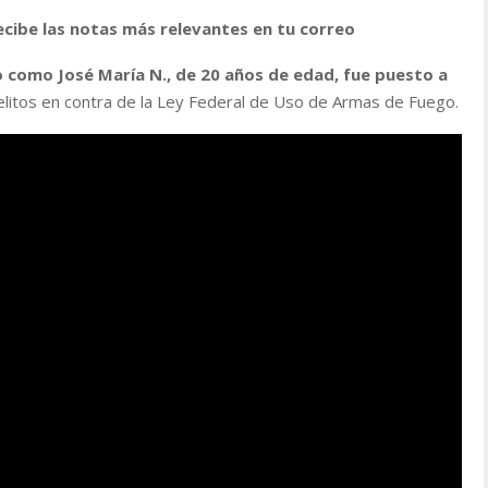
ecibe las notas más relevantes en tu correo
do como José María N., de 20 años de edad, fue puesto a
litos en contra de la Ley Federal de Uso de Armas de Fuego.