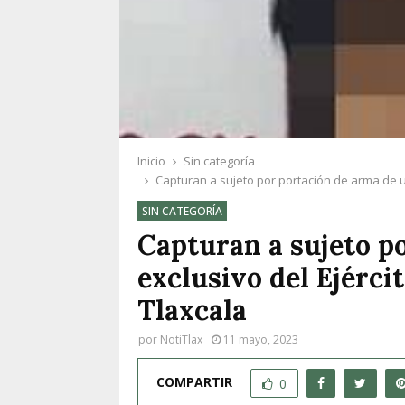
Inicio
Sin categoría
Capturan a sujeto por portación de arma de uso
SIN CATEGORÍA
Capturan a sujeto p
exclusivo del Ejércit
Tlaxcala
por
NotiTlax
11 mayo, 2023
COMPARTIR
0