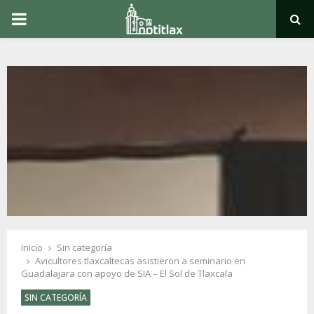
PRIMARY
MENU
Inicio
Sin categoría
Avicultores tlaxcaltecas asistieron a seminario en
Guadalajara con apoyo de SIA – El Sol de Tlaxcala
SIN CATEGORÍA