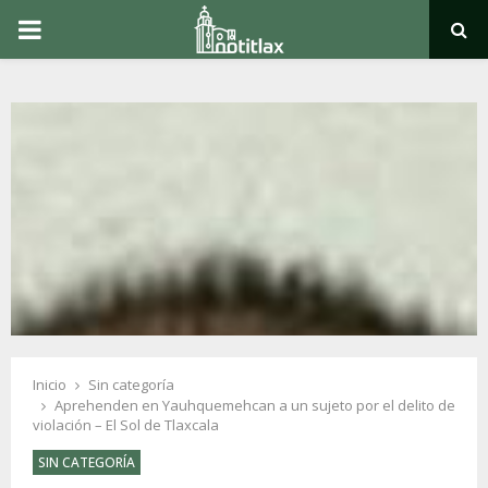
PRIMARY
MENU
Inicio
Sin categoría
Aprehenden en Yauhquemehcan a un sujeto por el delito de
violación – El Sol de Tlaxcala
SIN CATEGORÍA