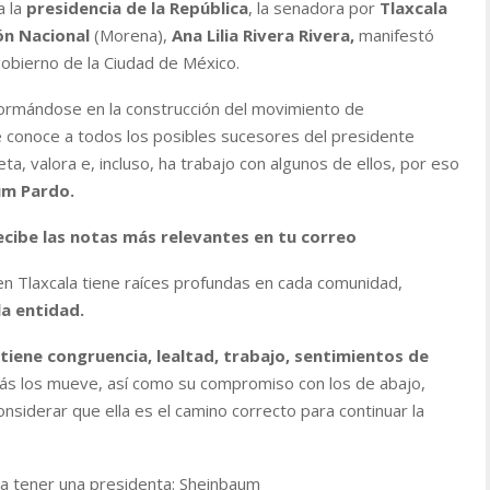
 la
presidencia de la República
, la senadora por
Tlaxcala
ón Nacional
(Morena),
Ana Lilia Rivera Rivera,
manifestó
gobierno de la Ciudad de México.
formándose en la construcción del movimiento de
e conoce a todos los posibles sucesores del presidente
eta, valora e, incluso, ha trabajo con algunos de ellos, por eso
um Pardo.
ecibe las notas más relevantes en tu correo
en Tlaxcala tiene raíces profundas en cada comunidad,
la entidad.
tiene congruencia, lealtad, trabajo, sentimientos de
ás los mueve, así como su compromiso con los de abajo,
onsiderar que ella es el camino correcto para continuar la
ra tener una presidenta: Sheinbaum