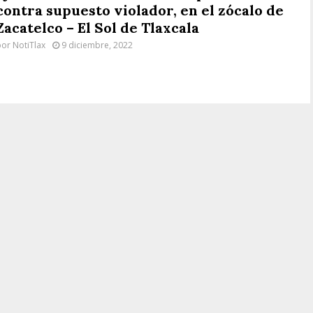
contra supuesto violador, en el zócalo de
Zacatelco – El Sol de Tlaxcala
por
NotiTlax
9 diciembre, 2022