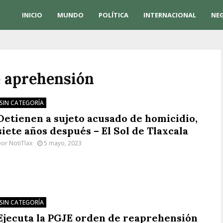
INICIO
MUNDO
POLÍTICA
INTERNACIONAL
NE
e aprehensión
SIN CATEGORÍA
Detienen a sujeto acusado de homicidio,
siete años después – El Sol de Tlaxcala
por
NotiTlax
5 mayo, 2023
SIN CATEGORÍA
Ejecuta la PGJE orden de reaprehensión