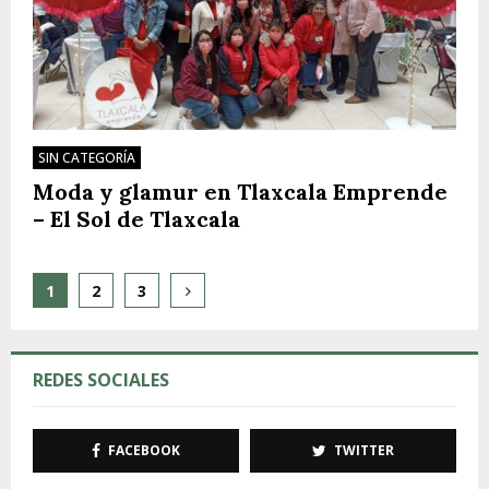
SIN CATEGORÍA
Moda y glamur en Tlaxcala Emprende
– El Sol de Tlaxcala
Paginación
1
2
3
de
entradas
REDES SOCIALES
FACEBOOK
TWITTER