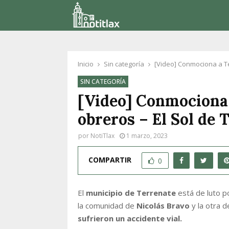
Inicio
Sin categoría
[Video] Conmociona a Te
SIN CATEGORÍA
[Video] Conmociona 
obreros – El Sol de 
por
NotiTlax
1 marzo, 2023
COMPARTIR
0
El
municipio de Terrenate
está de luto p
la comunidad de
Nicolás Bravo
y la otra 
sufrieron un accidente vial.