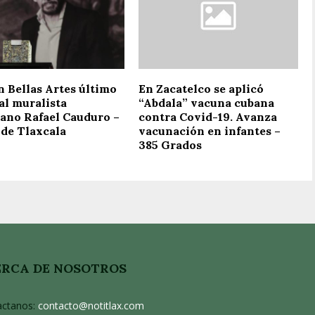
n Bellas Artes último
En Zacatelco se aplicó
al muralista
“Abdala” vacuna cubana
ano Rafael Cauduro –
contra Covid-19. Avanza
 de Tlaxcala
vacunación en infantes –
385 Grados
RCA DE NOSOTROS
actanos:
contacto@notitlax.com