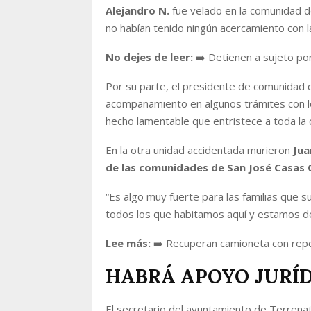
Alejandro N.
fue velado en la comunidad 
no habían tenido ningún acercamiento con l
No dejes de leer:
➡️ Detienen a sujeto por
Por su parte, el presidente de comunidad
acompañamiento en algunos trámites con los
hecho lamentable que entristece a toda la
En la otra unidad accidentada murieron
Jua
de las comunidades de San José Casas Ca
“
Es algo muy fuerte para las familias que s
todos los que habitamos aquí y estamos d
Lee más:
➡️ Recuperan camioneta con repor
HABRÁ APOYO JURÍ
El secretario del ayuntamiento de Terrena