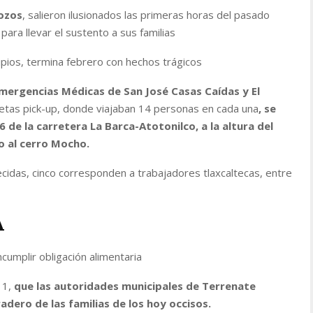
pozos
, salieron ilusionados las primeras horas del pasado
ara llevar el sustento a sus familias
ipios, termina febrero con hechos trágicos
mergencias Médicas de San José Casas Caídas y El
netas pick-up, donde viajaban 14 personas en cada una
, se
 de la carretera La Barca-Atotonilco, a la altura del
o al cerro Mocho.
ecidas, cinco corresponden a trabajadores tlaxcaltecas, entre
A
cumplir obligación alimentaria
11,
que las autoridades municipales de Terrenate
radero de las familias de los hoy occisos.