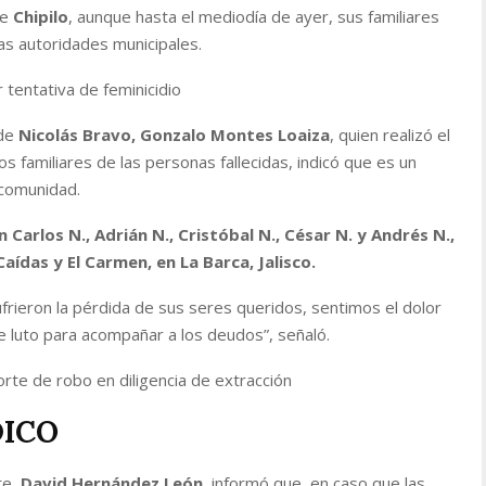
de
Chipilo
, aunque hasta el mediodía de ayer, sus familiares
as autoridades municipales.
 tentativa de feminicidio
 de
Nicolás Bravo, Gonzalo Montes Loaiza
, quien realizó el
 familiares de las personas fallecidas, indicó que es un
 comunidad.
n Carlos N., Adrián N., Cristóbal N., César N. y Andrés N.,
ídas y El Carmen, en La Barca, Jalisco.
ufrieron la pérdida de sus seres queridos, sentimos el dolor
e luto para acompañar a los deudos
”, señaló.
te de robo en diligencia de extracción
DICO
te,
David Hernández León
, informó que, en caso que las