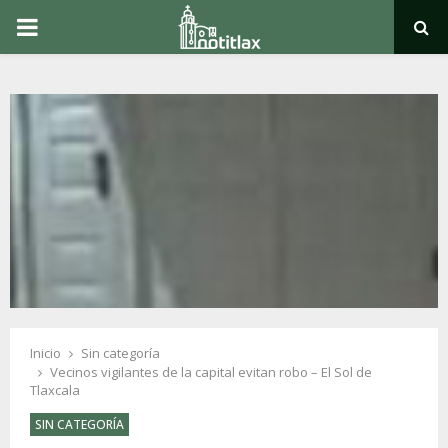
PRIMARY
MENU
Inicio
Sin categoría
Vecinos vigilantes de la capital evitan robo – El Sol de
Tlaxcala
SIN CATEGORÍA