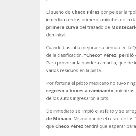
El sueño de
Checo Pérez
por pelear la “po
inmediato en los primeros minutos de la cl
primera curva
del trazado de
Montecarl
dominical.
Cuando buscaba mejorar su tiempo en la Q1
de la clasificación,
“Checo” Pérez
,
perdió 
Para provocar la bandera amarilla, que de i
varios residuos en la pista.
Por fortuna el piloto mexicano no tuvo nin
regreso a boxes a caminando,
mientras 
de los autos ingresaron a pits.
De inmediato se limpió el asfalto y se arr
de Mónaco
. Mismo donde el resto de los 
que
Checo Pérez
tendrá que esperar para 