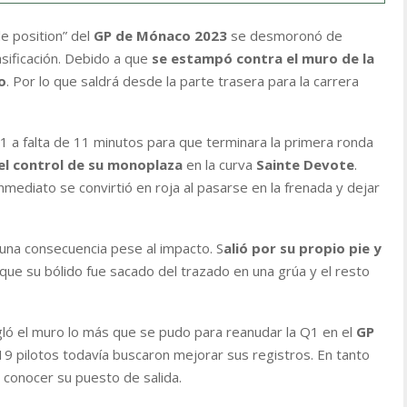
le position” del
GP de Mónaco 2023
se desmoronó de
asificación. Debido a que
se estampó contra el muro de la
o
. Por lo que saldrá desde la parte trasera para la carrera
 a falta de 11 minutos para que terminara la primera ronda
el control de su monoplaza
en la curva
Sainte Devote
.
nmediato se convirtió en roja al pasarse en la frenada y dejar
guna consecuencia pese al impacto. S
alió por su propio pie y
que su bólido fue sacado del trazado en una grúa y el resto
egló el muro lo más que se pudo para reanudar la Q1 en el
GP
19 pilotos todavía buscaron mejorar sus registros. En tanto
conocer su puesto de salida.