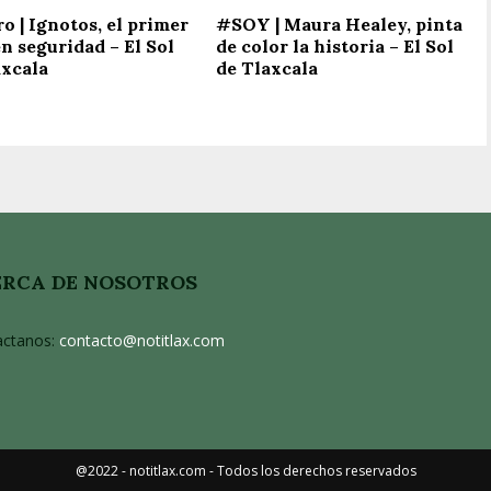
o | Ignotos, el primer
#SOY | Maura Healey, pinta
n seguridad – El Sol
de color la historia – El Sol
axcala
de Tlaxcala
RCA DE NOSOTROS
actanos:
contacto@notitlax.com
@2022 - notitlax.com - Todos los derechos reservados