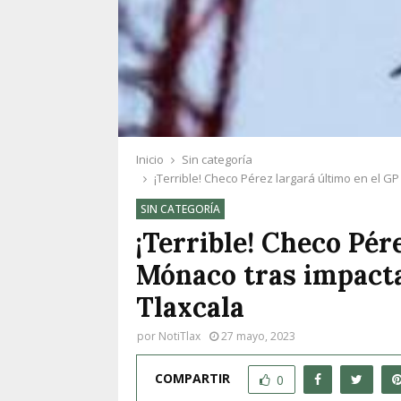
Inicio
Sin categoría
¡Terrible! Checo Pérez largará último en el G
SIN CATEGORÍA
¡Terrible! Checo Pér
Mónaco tras impactar
Tlaxcala
por
NotiTlax
27 mayo, 2023
COMPARTIR
0