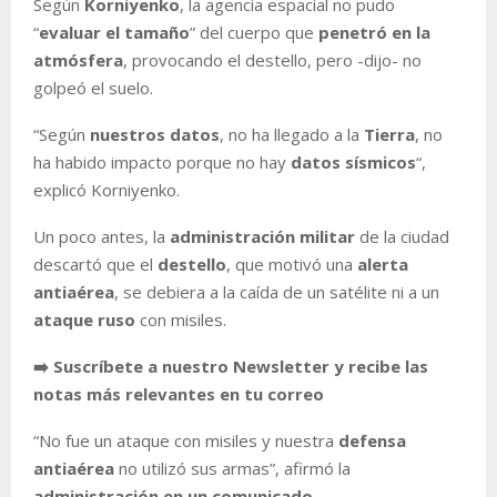
Según
Korniyenko
, la agencia espacial no pudo
“
evaluar el tamaño
” del cuerpo que
penetró en la
atmósfera
, provocando el destello, pero -dijo- no
golpeó el suelo.
“Según
nuestros datos
, no ha llegado a la
Tierra
, no
ha habido impacto porque no hay
datos sísmicos
“,
explicó Korniyenko.
Un poco antes, la
administración militar
de la ciudad
descartó que el
destello
, que motivó una
alerta
antiaérea
, se debiera a la caída de un satélite ni a un
ataque ruso
con misiles.
➡️ Suscríbete a nuestro Newsletter y recibe las
notas más relevantes en tu correo
“No fue un ataque con misiles y nuestra
defensa
antiaérea
no utilizó sus armas”, afirmó la
administración en un comunicado
.