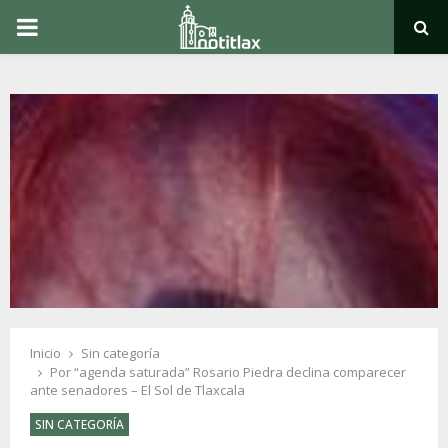
PRIMARY
MENU
Inicio
Sin categoría
Por “agenda saturada” Rosario Piedra declina comparecer
ante senadores – El Sol de Tlaxcala
SIN CATEGORÍA