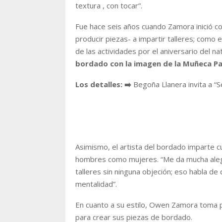
textura , con tocar
”.
Fue hace seis años cuando Zamora inició c
producir piezas- a impartir talleres; como
de las actividades por el aniversario del nat
bordado con la imagen de la Muñeca Pas
Los detalles: ➡️
Begoña Llanera invita a “Se
Asimismo, el artista del bordado imparte c
hombres como mujeres. “
Me da mucha aleg
talleres sin ninguna objeción; eso habla de
mentalidad
”.
En cuanto a su estilo, Owen Zamora toma pr
para crear sus piezas de bordado.