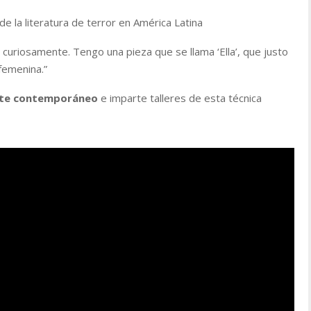
de la literatura de terror en América Latina
curiosamente. Tengo una pieza que se llama ‘Ella’, que justo
 femenina
.”
 arte contemporáneo
e imparte talleres de esta técnica