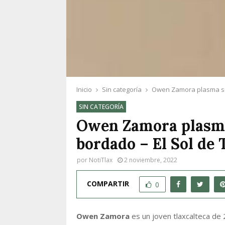
Inicio
Sin categoría
Owen Zamora plasma su a
SIN CATEGORÍA
Owen Zamora plasma 
bordado – El Sol de 
por
NotiTlax
2 noviembre, 2022
COMPARTIR
0
Owen Zamora
es un joven tlaxcalteca de