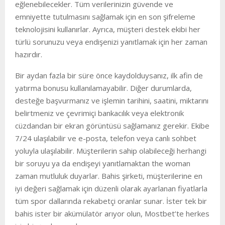
eğlenebilecekler. Tüm verilerinizin güvende ve
emniyette tutulmasını sağlamak için en son şifreleme
teknolojisini kullanırlar. Ayrıca, müşteri destek ekibi her
türlü sorunuzu veya endişenizi yanıtlamak için her zaman
hazırdır.
Bir aydan fazla bir süre önce kaydolduysanız, ilk afin de
yatırma bonusu kullanılamayabilir. Diğer durumlarda,
desteğe başvurmanız ve işlemin tarihini, saatini, miktarını
belirtmeniz ve çevrimiçi bankacılık veya elektronik
cüzdandan bir ekran görüntüsü sağlamanız gerekir. Ekibe
7/24 ulaşılabilir ve e-posta, telefon veya canlı sohbet
yoluyla ulaşılabilir. Müşterilerin sahip olabileceği herhangi
bir soruyu ya da endişeyi yanıtlamaktan the woman
zaman mutluluk duyarlar. Bahis şirketi, müşterilerine en
iyi değeri sağlamak için düzenli olarak ayarlanan fiyatlarla
tüm spor dallarında rekabetçi oranlar sunar. İster tek bir
bahis ister bir akümülatör arıyor olun, Mostbet’te herkes