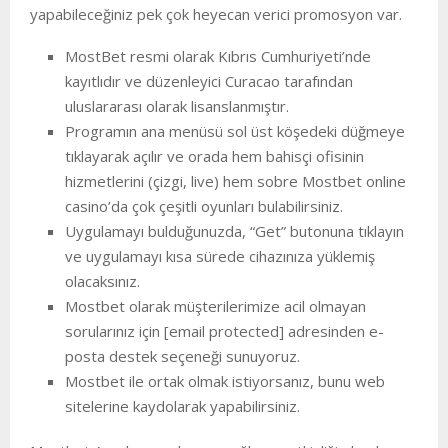
yapabileceğiniz pek çok heyecan verici promosyon var.
MostBet resmi olarak Kıbrıs Cumhuriyeti’nde
kayıtlıdır ve düzenleyici Curacao tarafından
uluslararası olarak lisanslanmıştır.
Programın ana menüsü sol üst köşedeki düğmeye
tıklayarak açılır ve orada hem bahisçi ofisinin
hizmetlerini (çizgi, live) hem sobre Mostbet online
casino’da çok çeşitli oyunları bulabilirsiniz.
Uygulamayı bulduğunuzda, “Get” butonuna tıklayın
ve uygulamayı kısa sürede cihazınıza yüklemiş
olacaksınız.
Mostbet olarak müşterilerimize acil olmayan
sorularınız için [email protected] adresinden e-
posta destek seçeneği sunuyoruz.
Mostbet ile ortak olmak istiyorsanız, bunu web
sitelerine kaydolarak yapabilirsiniz.