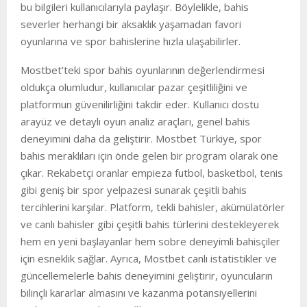
bu bilgileri kullanıcılarıyla paylaşır. Böylelikle, bahis
severler herhangi bir aksaklık yaşamadan favori
oyunlarına ve spor bahislerine hızla ulaşabilirler.
Mostbet’teki spor bahis oyunlarının değerlendirmesi
oldukça olumludur, kullanıcılar pazar çeşitliliğini ve
platformun güvenilirliğini takdir eder. Kullanıcı dostu
arayüz ve detaylı oyun analiz araçları, genel bahis
deneyimini daha da geliştirir. Mostbet Türkiye, spor
bahis meraklıları için önde gelen bir program olarak öne
çıkar. Rekabetçi oranlar empieza futbol, basketbol, tenis
gibi geniş bir spor yelpazesi sunarak çeşitli bahis
tercihlerini karşılar. Platform, tekli bahisler, akümülatörler
ve canlı bahisler gibi çeşitli bahis türlerini destekleyerek
hem en yeni başlayanlar hem sobre deneyimli bahisçiler
için esneklik sağlar. Ayrıca, Mostbet canlı istatistikler ve
güncellemelerle bahis deneyimini geliştirir, oyuncuların
bilinçli kararlar almasını ve kazanma potansiyellerini