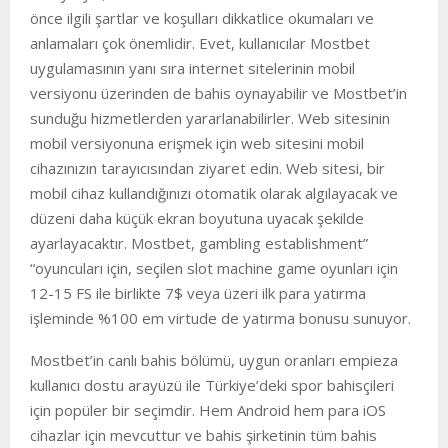
önce ilgili şartlar ve koşulları dikkatlice okumaları ve
anlamaları çok önemlidir. Evet, kullanıcılar Mostbet
uygulamasının yanı sıra internet sitelerinin mobil
versiyonu üzerinden de bahis oynayabilir ve Mostbet’in
sunduğu hizmetlerden yararlanabilirler. Web sitesinin
mobil versiyonuna erişmek için web sitesini mobil
cihazınızın tarayıcısından ziyaret edin. Web sitesi, bir
mobil cihaz kullandığınızı otomatik olarak algılayacak ve
düzeni daha küçük ekran boyutuna uyacak şekilde
ayarlayacaktır. Mostbet, gambling establishment”
“oyuncuları için, seçilen slot machine game oyunları için
12-15 FS ile birlikte 7$ veya üzeri ilk para yatırma
işleminde %100 em virtude de yatırma bonusu sunuyor.
Mostbet’in canlı bahis bölümü, uygun oranları empieza
kullanıcı dostu arayüzü ile Türkiye’deki spor bahisçileri
için popüler bir seçimdir. Hem Android hem para iOS
cihazlar için mevcuttur ve bahis şirketinin tüm bahis