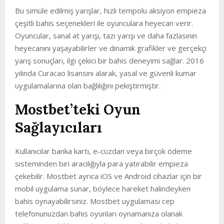
Bu simüle edilmiş yarışlar, hızlı tempolu aksiyon empieza
çeşitli bahis seçenekleri ile oyunculara heyecan verir.
Oyuncular, sanal at yarışı, tazı yarışı ve daha fazlasının
heyecanını yaşayabilirler ve dinamik grafikler ve gerçekçi
yarış sonuçları, ilgi çekici bir bahis deneyimi sağlar. 2016
yılında Curacao lisansını alarak, yasal ve güvenli kumar
uygulamalarına olan bağlılığını pekiştirmiştir.
Mostbet’teki Oyun
Sağlayıcıları
Kullanıcılar banka kartı, e-cüzdan veya birçok ödeme
sisteminden biri aracılığıyla para yatırabilir empieza
çekebilir. Mostbet ayrıca iOS ve Android cihazlar için bir
mobil uygulama sunar, böylece hareket halindeyken
bahis oynayabilirsiniz. Mostbet uygulaması cep
telefonunuzdan bahis oyunları oynamanıza olanak