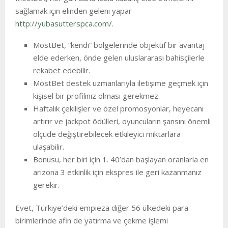
sağlamak için elinden geleni yapar
http://yubasutterspca.com/
.
MostBet, “kendi” bölgelerinde objektif bir avantaj
elde ederken, önde gelen uluslararası bahisçilerle
rekabet edebilir.
MostBet destek uzmanlarıyla iletişime geçmek için
kişisel bir profiliniz olması gerekmez.
Haftalık çekilişler ve özel promosyonlar, heyecanı
artırır ve jackpot ödülleri, oyuncuların şansını önemli
ölçüde değiştirebilecek etkileyici miktarlara
ulaşabilir.
Bonusu, her biri için 1. 40’dan başlayan oranlarla en
arizona 3 etkinlik için ekspres ile geri kazanmanız
gerekir.
Evet, Türkiye’deki empieza diğer 56 ülkedeki para
birimlerinde afin de yatırma ve çekme işlemi