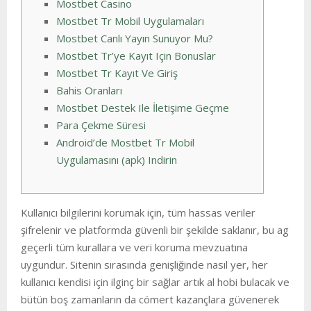
Mostbet Casino
Mostbet Tr Mobil Uygulamaları
Mostbet Canlı Yayın Sunuyor Mu?
Mostbet Tr’ye Kayıt Için Bonuslar
Mostbet Tr Kayıt Ve Giriş
Bahis Oranları
Mostbet Destek Ile İletişime Geçme
Para Çekme Süresi
Android’de Mostbet Tr Mobil
Uygulamasını (apk) Indirin
Kullanıcı bilgilerini korumak için, tüm hassas veriler
şifrelenir ve platformda güvenli bir şekilde saklanır, bu ag
geçerli tüm kurallara ve veri koruma mevzuatına
uygundur. Sitenin sırasında genişliğinde nasıl yer, her
kullanıcı kendisi için ilginç bir sağlar artık al hobi bulacak ve
bütün boş zamanların da cömert kazançlara güvenerek