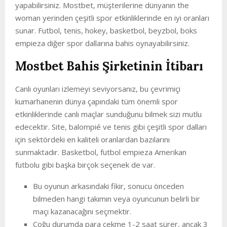
yapabilirsiniz. Mostbet, müşterilerine dünyanın the
woman yerinden çeşitli spor etkinliklerinde en iyi oranları
sunar. Futbol, tenis, hokey, basketbol, beyzbol, boks
empieza diğer spor dallarına bahis oynayabilirsiniz.
Mostbet Bahis Şirketinin İtibarı
Canlı oyunları izlemeyi seviyorsanız, bu çevrimiçi
kumarhanenin dünya çapındaki tüm önemli spor
etkinliklerinde canlı maçlar sunduğunu bilmek sizi mutlu
edecektir. Site, balompié ve tenis gibi çeşitli spor dalları
için sektördeki en kaliteli oranlardan bazılarını
sunmaktadır. Basketbol, ​​futbol empieza Amerikan
futbolu gibi başka birçok seçenek de var.
Bu oyunun arkasındaki fikir, sonucu önceden
bilmeden hangi takımın veya oyuncunun belirli bir
maçı kazanacağını seçmektir.
Çoğu durumda para çekme 1-2 saat sürer, ancak 3