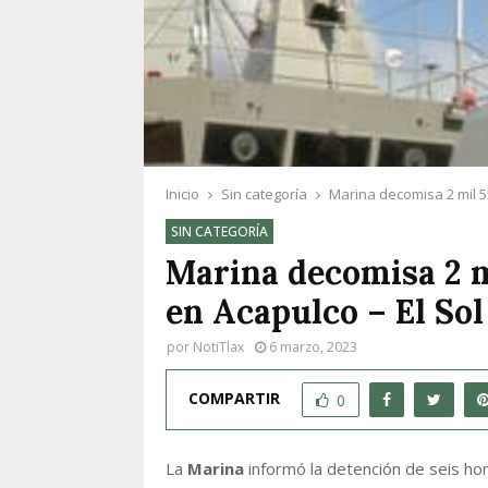
Inicio
Sin categoría
Marina decomisa 2 mil 55
SIN CATEGORÍA
Marina decomisa 2 m
en Acapulco – El Sol
por
NotiTlax
6 marzo, 2023
COMPARTIR
0
La
Marina
informó la detención de seis ho