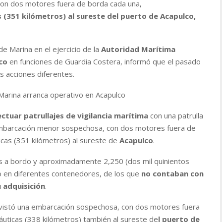
n dos motores fuera de borda cada una,
(351 kilómetros) al sureste del puerto de Acapulco,
e Marina en el ejercicio de la
Autoridad Marítima
co
en funciones de Guardia Costera, informó que el pasado
s acciones diferentes.
Marina arranca operativo en Acapulco
ctuar patrullajes de vigilancia marítima
con una patrulla
na embarcación menor sospechosa, con dos motores fuera de
cas (351 kilómetros) al sureste de
Acapulco
.
es a bordo y aproximadamente 2,250 (dos mil quinientos
ido en diferentes contenedores, de los que
no contaban con
 adquisición
.
avistó una embarcación sospechosa, con dos motores fuera
uticas (338 kilómetros) también al sureste de
l puerto de