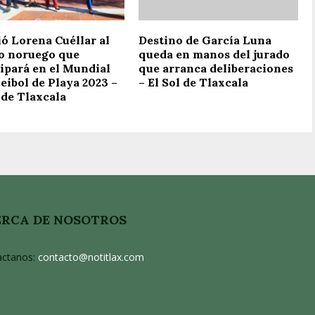
ó Lorena Cuéllar al
Destino de García Luna
o noruego que
queda en manos del jurado
cipará en el Mundial
que arranca deliberaciones
eibol de Playa 2023 –
– El Sol de Tlaxcala
 de Tlaxcala
RCA DE NOSOTROS
actanos:
contacto@notitlax.com