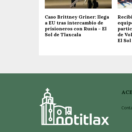
Caso Brittney Griner: llega
Recibi
a EU tras intercambio de
equip
prisioneros con Rusia – El
parti
Sol de Tlaxcala
de Vol
El Sol
ACE
Cont