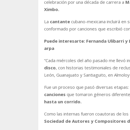
celebración por una década de carrera a
Ma
Ximbo.
La
cantante
cubano-mexicana incluirá en 
conformado por canciones que escribió con 
Puede interesarte: Fernanda Ulibarri y 
arpa
“Cada miércoles del año pasado me llevó inv
disco
, con historias testimoniales de recl
León, Guanajuato y Santiaguito, en Almoloya”
Fue un proceso que pasó diversas etapas: l
canciones
que tomaron géneros diferent
hasta un corrido.
Como las internas fueron coautoras de los t
Sociedad de Autores y Compositores d