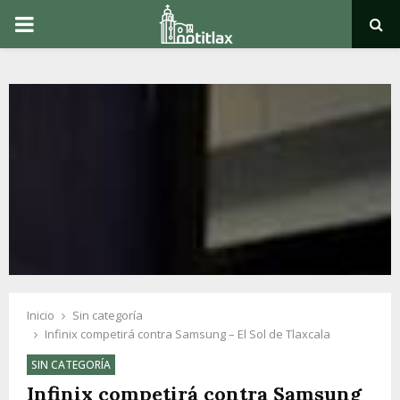
PRIMARY
MENU
Inicio
Sin categoría
Infinix competirá contra Samsung – El Sol de Tlaxcala
SIN CATEGORÍA
Infinix competirá contra Samsung