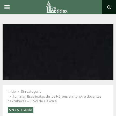
PRIMARY
MENU
Inicio
Sin categoría
Iluminan Escalinatas de los Héroes en honor a docentes
tlaxcaltecas – El Sol de Tlaxcala
SIN CATEGORÍA