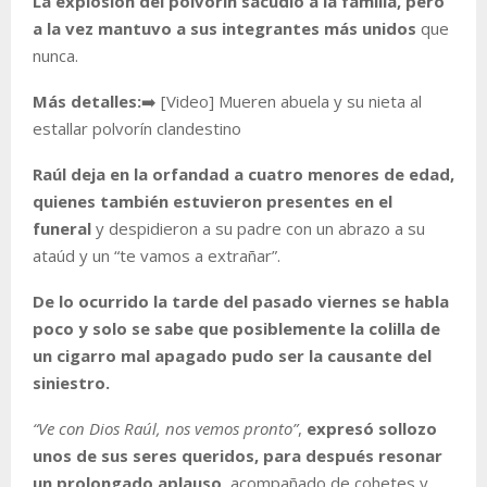
La explosión del polvorín sacudió a la familia, pero
a la vez mantuvo a sus integrantes más unidos
que
nunca.
Más detalles:
➡️ [Video] Mueren abuela y su nieta al
estallar polvorín clandestino
Raúl deja en la orfandad a cuatro menores de edad,
quienes también estuvieron presentes en el
funeral
y despidieron a su padre con un abrazo a su
ataúd y un “te vamos a extrañar”.
De lo ocurrido la tarde del pasado viernes se habla
poco y solo se sabe que posiblemente la colilla de
un cigarro mal apagado pudo ser la causante del
siniestro.
“Ve con Dios Raúl, nos vemos pronto”
,
expresó sollozo
unos de sus seres queridos, para después resonar
un prolongado aplauso
, acompañado de cohetes y