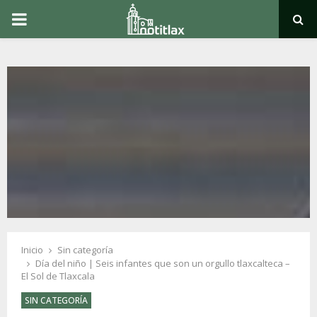
PRIMARY
MENU
Inicio
Sin categoría
Día del niño | Seis infantes que son un orgullo tlaxcalteca –
El Sol de Tlaxcala
SIN CATEGORÍA